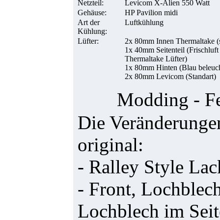
Netzteil:
Levicom X-Alien 550 Watt
Gehäuse:
HP Pavilion midi
Art der
Luftkühlung
Kühlung:
Lüfter:
2x 80mm Innen Thermaltake (s
1x 40mm Seitenteil (Frischluft
Thermaltake Lüfter)
1x 80mm Hinten (Blau beleuch
2x 80mm Levicom (Standart)
Modding - Fe
Die Veränderunge
original:
- Ralley Style La
- Front, Lochble
Lochblech im Seit