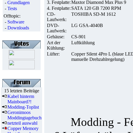
3. Festplatte:
Maxtor Diamond Max Plus 9
-
Grundlagen
4. Festplatte:
SATA 120 GB 7200 RPM
-
Tests
CD-
TOSHIBA SD-M 1612
Offtopic:
Laufwerk:
-
Software
DVD-
LG GSA-4040B
-
Downloads
Laufwerk:
Gehäuse:
CS-901
Art der
Luftkühlung
Kühlung:
Lüfter:
Copper Silent 4Pro L (blaue LE
manuelle Drehzahlregelung)
15 letzten Beiträge
Kabel hinterm
Mainboard?!
Modding-Toplist
Geronimoos
Moddingtagebuch
Modding - Fe
netzteil auswahl
Copper Memory