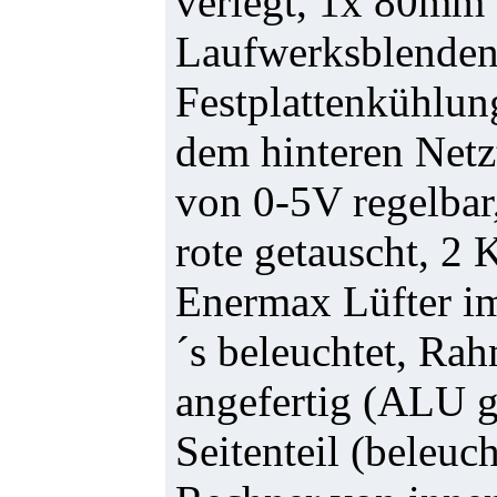
verlegt, 1x 80mm 
Laufwerksblenden
Festplattenkühlung
dem hinteren Netzt
von 0-5V regelbar
rote getauscht, 2 
Enermax Lüfter i
´s beleuchtet, Ra
angefertig (ALU g
Seitenteil (beleuc