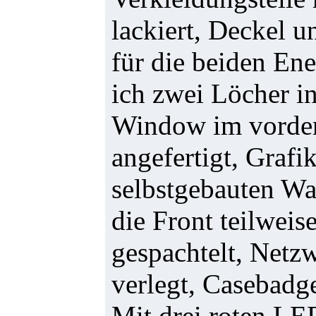
lackiert, Deckel u
für die beiden En
ich zwei Löcher i
Window im vordere
angefertigt, Grafi
selbstgebauten Wa
die Front teilwei
gespachtelt, Netz
verlegt, Casebadge
Mit drei roten LE