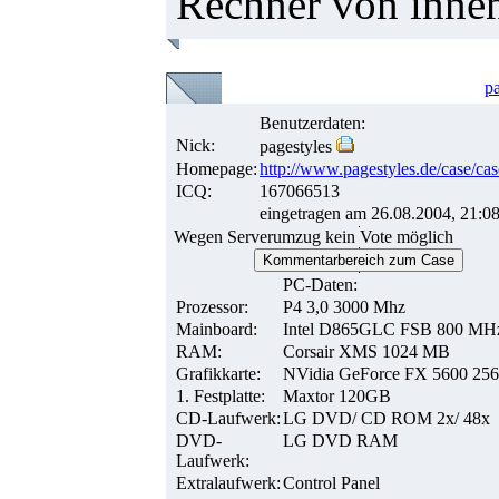
Rechner von innen
pa
Benutzerdaten:
Nick:
pagestyles
Homepage:
http://www.pagestyles.de/case/cas
ICQ:
167066513
eingetragen am 26.08.2004, 21:0
Wegen Serverumzug kein Vote möglich
Kommentarbereich zum Case
PC-Daten:
Prozessor:
P4 3,0 3000 Mhz
Mainboard:
Intel D865GLC FSB 800 MH
RAM:
Corsair XMS 1024 MB
Grafikkarte:
NVidia GeForce FX 5600 25
1. Festplatte:
Maxtor 120GB
CD-Laufwerk:
LG DVD/ CD ROM 2x/ 48x
DVD-
LG DVD RAM
Laufwerk:
Extralaufwerk:
Control Panel