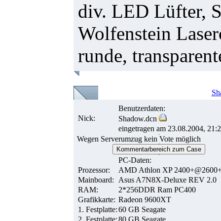
div. LED Lüfter, S
Wolfenstein Laserc
runde, transparen
Sh
Benutzerdaten:
Nick:
Shadow.dcn
eingetragen am 23.08.2004, 21:
Wegen Serverumzug kein Vote möglich
Kommentarbereich zum Case
PC-Daten:
Prozessor:
AMD Athlon XP 2400+@2600
Mainboard:
Asus A7N8X-Deluxe REV 2.0
RAM:
2*256DDR Ram PC400
Grafikkarte:
Radeon 9600XT
1. Festplatte:
60 GB Seagate
2. Festplatte:
80 GB Seagate