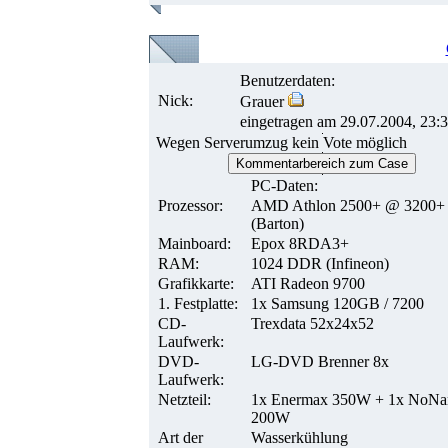
Benutzerdaten:
Nick:
Grauer
eingetragen am 29.07.2004, 23:
Wegen Serverumzug kein Vote möglich
Kommentarbereich zum Case
PC-Daten:
Prozessor:
AMD Athlon 2500+ @ 3200+
(Barton)
Mainboard:
Epox 8RDA3+
RAM:
1024 DDR (Infineon)
Grafikkarte:
ATI Radeon 9700
1. Festplatte:
1x Samsung 120GB / 7200
CD-
Trexdata 52x24x52
Laufwerk:
DVD-
LG-DVD Brenner 8x
Laufwerk:
Netzteil:
1x Enermax 350W + 1x NoN
200W
Art der
Wasserkühlung