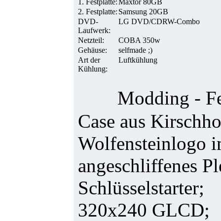
1. Festplatte:
Maxtor 80GB
2. Festplatte:
Samsung 20GB
DVD-
LG DVD/CDRW-Combo
Laufwerk:
Netzteil:
COBA 350w
Gehäuse:
selfmade ;)
Art der
Luftkühlung
Kühlung:
Modding - Fe
Case aus Kirschho
Wolfensteinlogo i
angeschliffenes P
Schlüsselstarter;
320x240 GLCD;