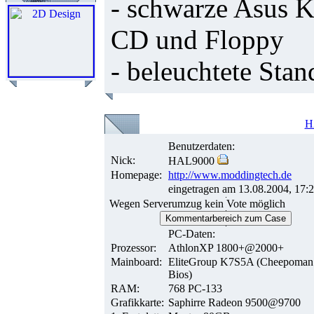
- schwarze Asus Ka
CD und Floppy
- beleuchtete Sta
H
Benutzerdaten:
Nick:
HAL9000
Homepage:
http://www.moddingtech.de
eingetragen am 13.08.2004, 17:
Wegen Serverumzug kein Vote möglich
Kommentarbereich zum Case
PC-Daten:
Prozessor:
AthlonXP 1800+@2000+
Mainboard:
EliteGroup K7S5A (Cheepoma
Bios)
RAM:
768 PC-133
Grafikkarte:
Saphirre Radeon 9500@9700