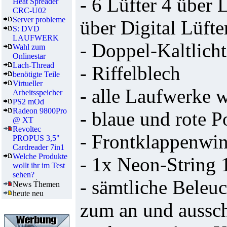
- 6 Lüfter 4 über 
Heat Spreader
CRC-U02
Server probleme
über Digital Lüfte
S: DVD
LAUFWERK
- Doppel-Kaltlich
Wahl zum
Onlinestar
Lach-Thread
- Riffelblech
benötigte Teile
Virtueller
- alle Laufwerke 
Arbeitsspeicher
PS2 mOd
Radeon 9800Pro
- blaue und rote
@ XT
Revoltec
- Frontklappenwi
PROPUS 3,5"
Cardreader 7in1
Welche Produkte
- 1x Neon-String
wollt ihr im Test
sehen?
- sämtliche Beleu
News Themen
heute neu
zum an und aussch