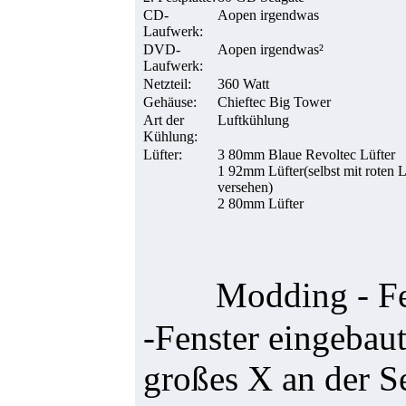
CD-
Aopen irgendwas
Laufwerk:
DVD-
Aopen irgendwas²
Laufwerk:
Netzteil:
360 Watt
Gehäuse:
Chieftec Big Tower
Art der
Luftkühlung
Kühlung:
Lüfter:
3 80mm Blaue Revoltec Lüfter
1 92mm Lüfter(selbst mit roten
versehen)
2 80mm Lüfter
Modding - Fe
-Fenster eingebaut
großes X an der Se