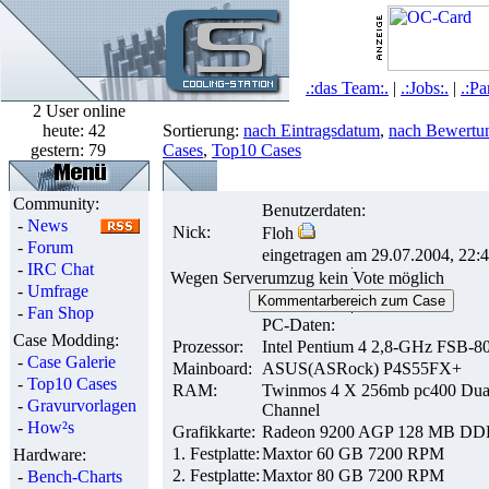
.:das Team:.
|
.:Jobs:.
|
.:Pa
2 User online
heute:
42
Sortierung:
nach Eintragsdatum
,
nach Bewertu
gestern:
79
Cases
,
Top10 Cases
Community:
Benutzerdaten:
-
News
Nick:
Floh
-
Forum
eingetragen am 29.07.2004, 22:
-
IRC Chat
Wegen Serverumzug kein Vote möglich
-
Umfrage
Kommentarbereich zum Case
-
Fan Shop
PC-Daten:
Case Modding:
Prozessor:
Intel Pentium 4 2,8-GHz FSB-8
-
Case Galerie
Mainboard:
ASUS(ASRock) P4S55FX+
-
Top10 Cases
RAM:
Twinmos 4 X 256mb pc400 Dua
-
Gravurvorlagen
Channel
-
How²s
Grafikkarte:
Radeon 9200 AGP 128 MB DD
1. Festplatte:
Maxtor 60 GB 7200 RPM
Hardware:
2. Festplatte:
Maxtor 80 GB 7200 RPM
-
Bench-Charts