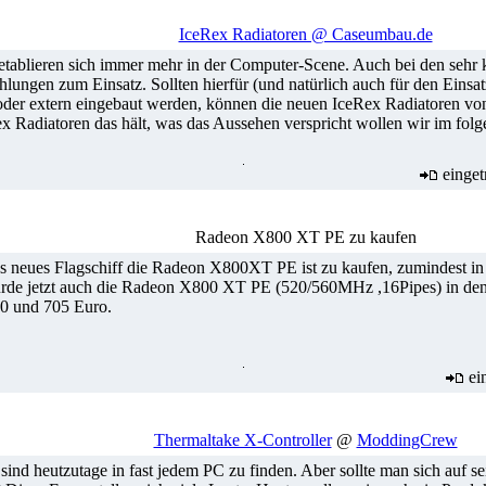
IceRex Radiatoren @ Caseumbau.de
tablieren sich immer mehr in der Computer-Scene. Auch bei den se
lungen zum Einsatz. Sollten hierfür (und natürlich auch für den Eins
 oder extern eingebaut werden, können die neuen IceRex Radiatoren v
x Radiatoren das hält, was das Aussehen verspricht wollen wir im folg
einget
Radeon X800 XT PE zu kaufen
TI's neues Flagschiff die Radeon X800XT PE ist zu kaufen, zumindest 
e jetzt auch die Radeon X800 XT PE (520/560MHz ,16Pipes) in den L
0 und 705 Euro.
ei
Thermaltake X-Controller
@
ModdingCrew
sind heutzutage in fast jedem PC zu finden. Aber sollte man sich auf se