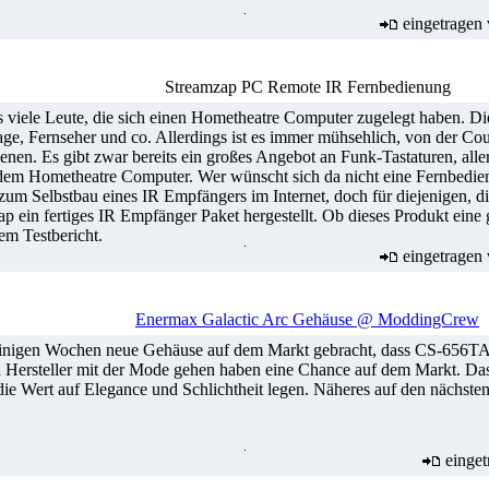
eingetragen
Streamzap PC Remote IR Fernbedienung
 es viele Leute, die sich einen Hometheatre Computer zugelegt haben.
age, Fernseher und co. Allerdings ist es immer mühsehlich, von der C
enen. Es gibt zwar bereits ein großes Angebot an Funk-Tastaturen, aller
dem Hometheatre Computer. Wer wünscht sich da nicht eine Fernbedien
um Selbstbau eines IR Empfängers im Internet, doch für diejenigen, die
ap ein fertiges IR Empfänger Paket hergestellt. Ob dieses Produkt eine 
rem Testbericht.
eingetragen
Enermax Galactic Arc Gehäuse @ ModdingCrew
einigen Wochen neue Gehäuse auf dem Markt gebracht, dass CS-656TA-
 Hersteller mit der Mode gehen haben eine Chance auf dem Markt. Da
die Wert auf Elegance und Schlichtheit legen. Näheres auf den nächsten
einget