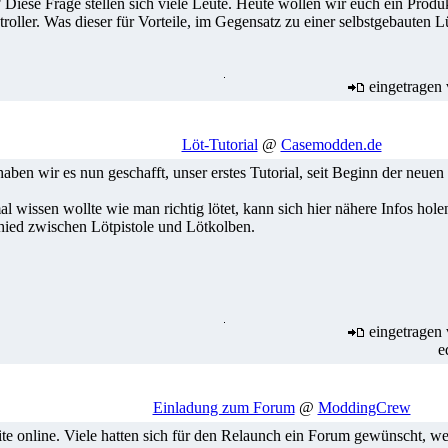
? Diese Frage stellen sich viele Leute. Heute wollen wir euch ein Produ
oller. Was dieser für Vorteile, im Gegensatz zu einer selbstgebauten Lü
eingetragen
Löt-Tutorial
@
Casemodden.de
ben wir es nun geschafft, unser erstes Tutorial, seit Beginn der neuen 
 wissen wollte wie man richtig lötet, kann sich hier nähere Infos holen
hied zwischen Lötpistole und Lötkolben.
eingetragen
e
Einladung zum Forum
@
ModdingCrew
eite online. Viele hatten sich für den Relaunch ein Forum gewünscht, w