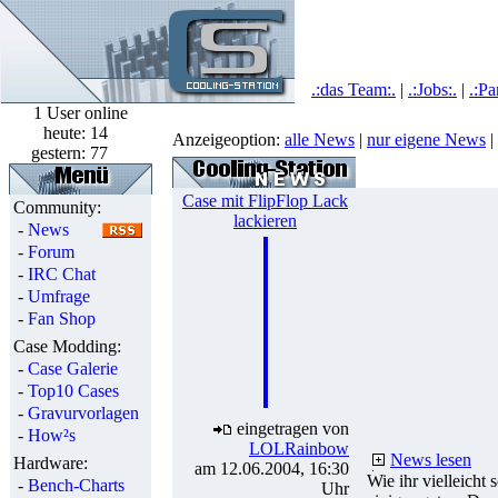
.:das Team:.
|
.:Jobs:.
|
.:Pa
1 User online
heute:
14
Anzeigeoption:
alle News
|
nur eigene News
|
gestern:
77
Case mit FlipFlop Lack
Community:
lackieren
-
News
-
Forum
-
IRC Chat
-
Umfrage
-
Fan Shop
Case Modding:
-
Case Galerie
-
Top10 Cases
-
Gravurvorlagen
eingetragen von
-
How²s
LOLRainbow
News lesen
Hardware:
am 12.06.2004, 16:30
Wie ihr vielleicht
-
Bench-Charts
Uhr