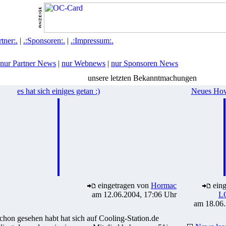
rtner:.
|
.:Sponsoren:.
|
.:Impressum:.
nur Partner News
|
nur Webnews
|
nur Sponsoren News
unsere letzten Bekanntmachungen
es hat sich einiges getan :)
Neues How
eingetragen von
Hormac
eing
am 12.06.2004, 17:06 Uhr
L
am 18.06.
 schon gesehen habt hat sich auf Cooling-Station.de