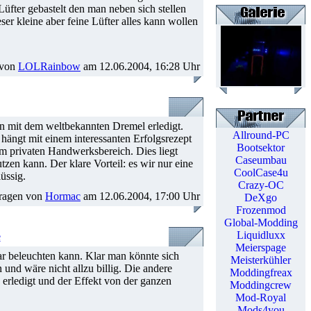
Lüfter gebastelt den man neben sich stellen
r kleine aber feine Lüfter alles kann wollen
 von
LOLRainbow
am 12.06.2004, 16:28 Uhr
n mit dem weltbekannten Dremel erledigt.
Allround-PC
ängt mit einem interessanten Erfolgsrezept
Bootsektor
m privaten Handwerksbereich. Dies liegt
Caseumbau
en kann. Der klare Vorteil: es wir nur eine
CoolCase4u
üssig.
Crazy-OC
ragen von
Hormac
am 12.06.2004, 17:00 Uhr
DeXgo
Frozenmod
Global-Modding
Liquidluxx
e
Meierspage
r beleuchten kann. Klar man könnte sich
Meisterkühler
nd wäre nicht allzu billig. Die andere
Moddingfreax
n erledigt und der Effekt von der ganzen
Moddingcrew
Mod-Royal
Mods4you