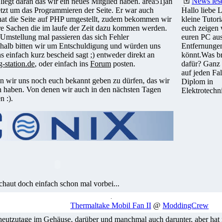
News les
 liegt daran das wir ein neues Mitglied haben. area51jan
etzt um das Programmieren der Seite. Er war auch
Hallo liebe L
 hat die Seite auf PHP umgestellt, zudem bekommen wir
kleine Tutoria
re Sachen die im laufe der Zeit dazu kommen werden.
euch zeigen 
Umstellung mal passieren das sich Fehler
euren PC au
shalb bitten wir um Entschuldigung und würden uns
Entfernungen
s einfach kurz bescheid sagt ;) entweder direkt an
könnt.Was br
-station.de
, oder einfach ins
Forum
posten.
dafür? Ganz 
auf jeden Fal
n wir uns noch euch bekannt geben zu dürfen, das wir
Diplom in
 haben. Von denen wir auch in den nächsten Tagen
Elektrotechn
n :).
chaut doch einfach schon mal vorbei...
Thermaltake Mobil Fan II
@
ModdingCrew
 heutzutage im Gehäuse, darüber und manchmal auch darunter, aber hat