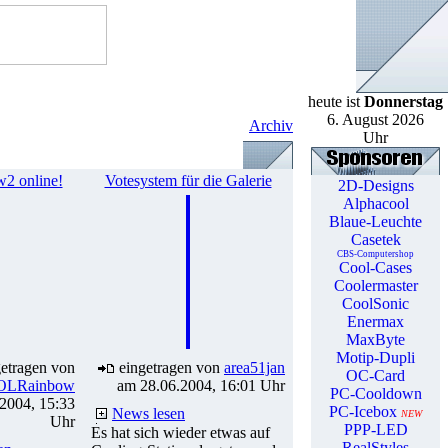
heute ist
Donnerstag
6. August 2026
Archiv
Uhr
2 online!
Votesystem für die Galerie
2D-Designs
Alphacool
Blaue-Leuchte
Casetek
CBS-Computershop
Cool-Cases
Coolermaster
CoolSonic
Enermax
MaxByte
Motip-Dupli
etragen von
eingetragen von
area51jan
OC-Card
OLRainbow
am 28.06.2004, 16:01 Uhr
PC-Cooldown
2004, 15:33
PC-Icebox
News lesen
NEW
Uhr
PPP-LED
Es hat sich wieder etwas auf
RealStyles