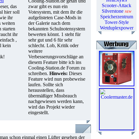
en
Cooling-Station.de getan und
Scooter-Attack
eser, das
zwar gibt es nun ein
Silverstone
l hier soll
Votesystem, mit dem ihr die
NEW
Speicherzentrum
wie ihr
aufgelisteten Case-Mods in
Tower-Style
s weiten
der Galerie nach dem
Wetduplexpower
 starten
bekannten Schulnotensystem
aucht ihr
bewerten könnt. 1 steht für
einfach ,
sehr gut und 6 für sehr
l kein
schlecht. Lob, Kritik oder
weitere
ik!
Verbesserungsvorschläge an
diesem Feature bitte ich ins
Cooling-Station.de Forum zu
schreiben.
Hinweis:
Dieses
Feature wird nun probeweise
laufen. Sollte sich
herausstellen, dass
übermäßiger Missbrauch
nachgewiesen werden kann,
wird das Projekt wieder
eingestellt.
 man schon einmal einen Lüfter gesehen der