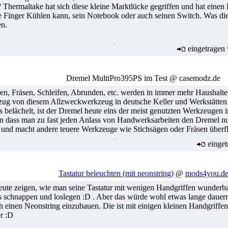
 Thermaltake hat sich diese kleine Marktlücke gegriffen und hat einen 
 Finger Kühlen kann, sein Notebook oder auch seinen Switch. Was diese
en.
eingetragen
Dremel MultiPro395PS im Test @ casemodz.de
en, Fräsen, Schleifen, Abrunden, etc. werden in immer mehr Haushalte
nzug von diesem Allzweckwerkzeug in deutsche Keller und Werkstätten h
belächelt, ist der Dremel heute eins der meist genutzten Werkzeugen i
 dass man zu fast jeden Anlass von Handwerksarbeiten den Dremel nutz
 und macht andere teuere Werkzeuge wie Stichsägen oder Fräsen überfl
einget
Tastatur beleuchten (mit neonstring)
@
mods4you.d
eute zeigen, wie man seine Tastatur mit wenigen Handgriffen wunderba
 schnappen und loslegen :D . Aber das würde wohl etwas lange dauern u
ach einen Neonstring einzubauen. Die ist mit einigen kleinen Handgriffe
er :D