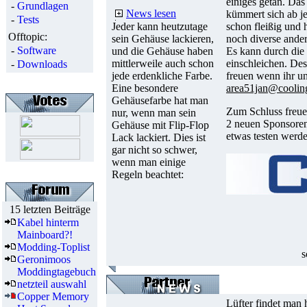
einiges getan. Das
-
Grundlagen
News lesen
kümmert sich ab j
-
Tests
Jeder kann heutzutage
schon fleißig und
Offtopic:
sein Gehäuse lackieren,
noch diverse ande
-
Software
und die Gehäuse haben
Es kann durch die 
mittlerweile auch schon
einschleichen. De
-
Downloads
jede erdenkliche Farbe.
freuen wenn ihr un
Eine besondere
area51jan@cooling
Gehäusefarbe hat man
Zum Schluss freue
nur, wenn man sein
2 neuen Sponsoren
Gehäuse mit Flip-Flop
etwas testen werde
Lack lackiert. Dies ist
gar nicht so schwer,
wenn man einige
Regeln beachtet:
15 letzten Beiträge
Kabel hinterm
Mainboard?!
Modding-Toplist
s
Geronimoos
Moddingtagebuch
netzteil auswahl
Copper Memory
Lüfter findet man