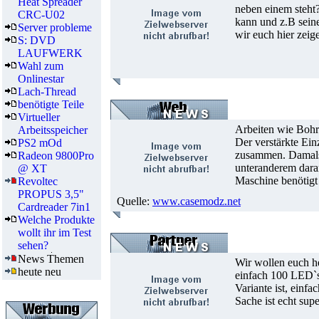
Heat Spreader
neben einem steht?
CRC-U02
kann und z.B seine
Server probleme
wir euch hier zeig
S: DVD
LAUFWERK
Wahl zum
Onlinestar
Lach-Thread
benötigte Teile
Virtueller
Arbeiten wie Bohr
Arbeitsspeicher
Der verstärkte Ei
PS2 mOd
zusammen. Damals 
Radeon 9800Pro
unteranderem daran
@ XT
Maschine benötigt
Revoltec
PROPUS 3,5"
Quelle:
www.casemodz.net
Cardreader 7in1
Welche Produkte
wollt ihr im Test
sehen?
News Themen
Wir wollen euch h
heute neu
einfach 100 LED`s
Variante ist, einf
Sache ist echt sup