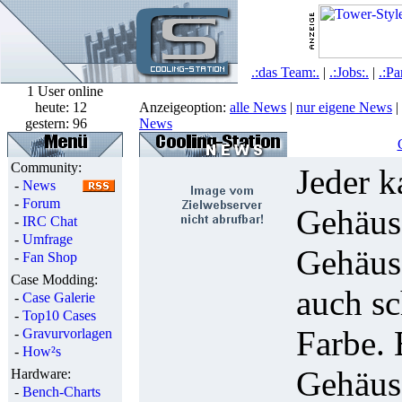
.:das Team:.
|
.:Jobs:.
|
.:Pa
1 User online
heute:
12
Anzeigeoption:
alle News
|
nur eigene News
|
gestern:
96
News
Community:
Jeder k
-
News
-
Forum
Gehäuse
-
IRC Chat
-
Umfrage
Gehäuse
-
Fan Shop
Case Modding:
auch sc
-
Case Galerie
-
Top10 Cases
Farbe. 
-
Gravurvorlagen
-
How²s
Gehäuse
Hardware:
-
Bench-Charts