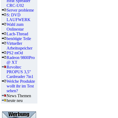
Heat Spreader
CRC-U02
Server probleme
S: DVD
LAUFWERK
Wahl zum
Onlinestar
Lach-Thread
benötigte Teile
Virtueller
Arbeitsspeicher
PS2 mOd
Radeon 9800Pro
@ XT
Revoltec
PROPUS 3,5"
Cardreader 7in1
Welche Produkte
wollt ihr im Test
sehen?
News Themen
heute neu