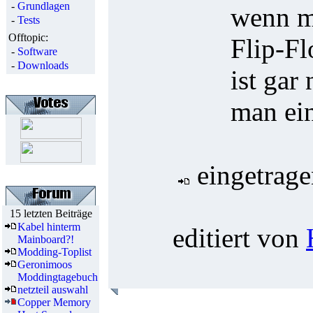
-
Grundlagen
wenn m
-
Tests
Offtopic:
Flip-Fl
-
Software
-
Downloads
ist gar
man ein
eingetrag
15 letzten Beiträge
Kabel hinterm
editiert von
Mainboard?!
Modding-Toplist
Geronimoos
Moddingtagebuch
netzteil auswahl
Copper Memory