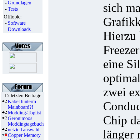
-
Grundlagen
sich ma
-
Tests
Offtopic:
Grafikk
-
Software
-
Downloads
Hierzu 
Freezer
eine Si
optimal
zwei ex
15 letzten Beiträge
Kabel hinterm
Conduc
Mainboard?!
Modding-Toplist
Chip d
Geronimoos
Moddingtagebuch
netzteil auswahl
länger 
Copper Memory