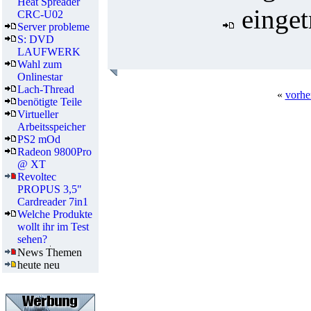
Heat Spreader
einget
CRC-U02
Server probleme
S: DVD
LAUFWERK
Wahl zum
Onlinestar
Lach-Thread
«
vorhe
benötigte Teile
Virtueller
Arbeitsspeicher
PS2 mOd
Radeon 9800Pro
@ XT
Revoltec
PROPUS 3,5"
Cardreader 7in1
Welche Produkte
wollt ihr im Test
sehen?
News Themen
heute neu