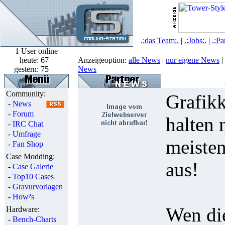
.:das Team:.
|
.:Jobs:.
|
.:Pa
1 User online
heute:
67
Anzeigeoption:
alle News
|
nur eigene News
|
gestern:
75
News
Community:
Grafikk
-
News
-
Forum
halten 
-
IRC Chat
-
Umfrage
meisten
-
Fan Shop
Case Modding:
aus!
-
Case Galerie
-
Top10 Cases
-
Gravurvorlagen
-
How²s
Wen die
Hardware:
-
Bench-Charts