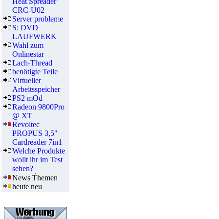
Heat Spreader
CRC-U02
Server probleme
S: DVD
LAUFWERK
Wahl zum
Onlinestar
Lach-Thread
benötigte Teile
Virtueller
Arbeitsspeicher
PS2 mOd
Radeon 9800Pro
@ XT
Revoltec
PROPUS 3,5"
Cardreader 7in1
Welche Produkte
wollt ihr im Test
sehen?
News Themen
heute neu