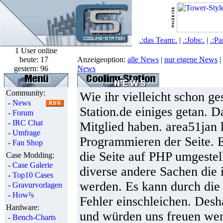
.:das Team:.
|
.:Jobs:.
|
.:Pa
1 User online
heute:
17
Anzeigeoption:
alle News
|
nur eigene News
|
gestern:
96
News
Community:
Wie ihr vielleicht schon ge
-
News
Station.de einiges getan. D
-
Forum
-
IRC Chat
Mitglied haben. area51jan 
-
Umfrage
Programmieren der Seite. E
-
Fan Shop
die Seite auf PHP umgeste
Case Modding:
-
Case Galerie
diverse andere Sachen die
-
Top10 Cases
werden. Es kann durch die 
-
Gravurvorlagen
-
How²s
Fehler einschleichen. Desh
Hardware:
und würden uns freuen wen
-
Bench-Charts