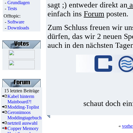
-
Grundlagen
sagt ;) entweder direkt an
a
-
Tests
einfach ins
Forum
posten.
Offtopic:
-
Software
Zum Schluss freuen wir un
-
Downloads
dürfen, das wir 2 neuen S
auch in den nächsten Tagen
15 letzten Beiträge
Kabel hinterm
Mainboard?!
schaut doch ein
Modding-Toplist
Geronimoos
Moddingtagebuch
netzteil auswahl
«
vorhe
Copper Memory