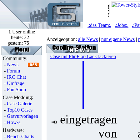
.:das Team:.
|
.:Jobs:.
|
.:Pa
1 User online
heute:
32
Anzeigeoption:
alle News
|
nur eigene News
|
gestern:
75
Case mit FlipFlop Lack lackieren
Community:
-
News
-
Forum
-
IRC Chat
-
Umfrage
-
Fan Shop
Case Modding:
-
Case Galerie
-
Top10 Cases
eingetragen
-
Gravurvorlagen
-
How²s
von
Hardware:
-
Bench-Charts