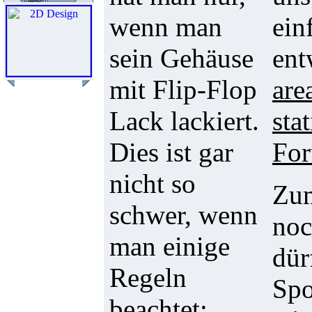
wenn man
ein
sein Gehäuse
ent
mit Flip-Flop
are
Lack lackiert.
sta
Dies ist gar
Fo
nicht so
Zum
schwer, wenn
noc
man einige
dür
Regeln
Spo
beachtet: