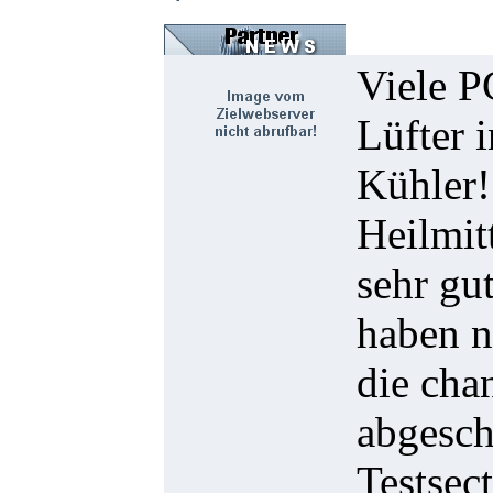
Viele P
Lüfter 
Kühler!
Heilmit
sehr gu
haben n
die cha
abgesch
Testsect