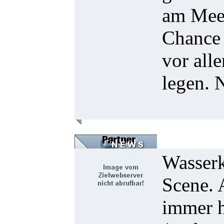
am Meer
Chance 
vor all
legen. 
Wasserk
Scene. 
immer h