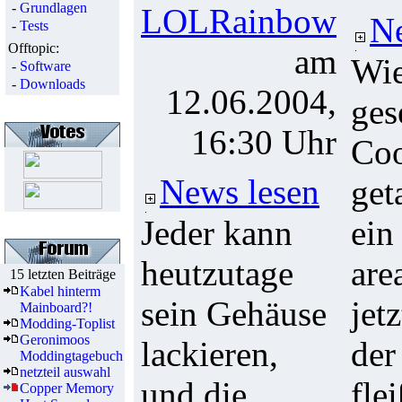
-
Grundlagen
LOLRainbow
Ne
-
Tests
Offtopic:
am
Wie
-
Software
-
Downloads
12.06.2004,
ges
16:30 Uhr
Coo
News lesen
get
Jeder kann
ein
heutzutage
are
15 letzten Beiträge
Kabel hinterm
sein Gehäuse
jet
Mainboard?!
Modding-Toplist
Geronimoos
lackieren,
der
Moddingtagebuch
netzteil auswahl
und die
fle
Copper Memory