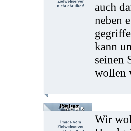
auch da
neben e
gegriff
kann un
seinen 
wollen 
Wir wol