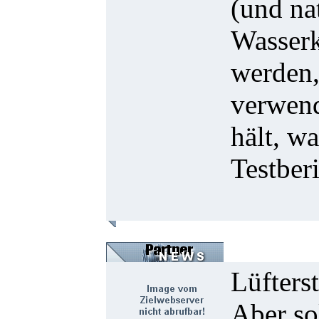
(und na
Wasserk
werden,
verwend
hält, w
Testber
Lüfters
Aber so