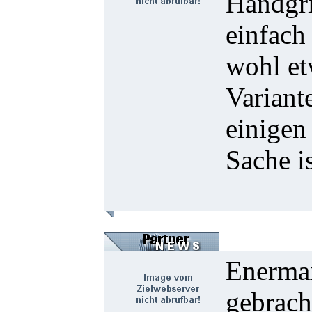
Handgri
einfach
wohl et
Variant
einigen
Sache i
Enermax
gebrach