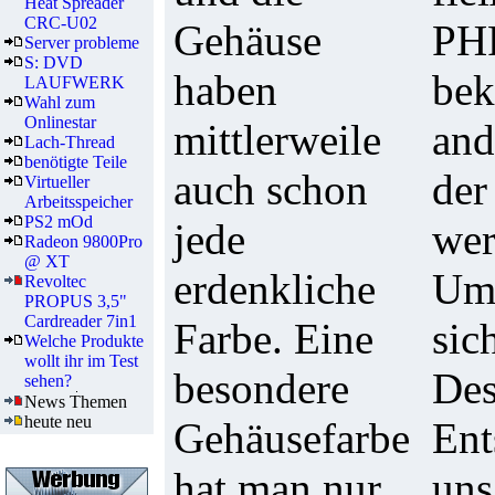
Heat Spreader
CRC-U02
Gehäuse
PHP
Server probleme
S: DVD
haben
bek
LAUFWERK
Wahl zum
Onlinestar
mittlerweile
and
Lach-Thread
benötigte Teile
auch schon
der
Virtueller
Arbeitsspeicher
PS2 mOd
jede
wer
Radeon 9800Pro
@ XT
erdenkliche
Ums
Revoltec
PROPUS 3,5"
Cardreader 7in1
Farbe. Eine
sic
Welche Produkte
wollt ihr im Test
besondere
Des
sehen?
News Themen
heute neu
Gehäusefarbe
Ent
hat man nur,
uns