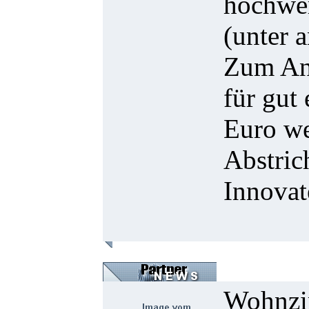
hochwer
(unter 
Zum And
für gut
Euro we
Abstric
Innovat
Wohnzim