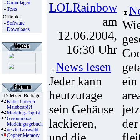
-
Grundlagen
LOLRainbow
Ne
-
Tests
Offtopic:
am
Wie
-
Software
-
Downloads
12.06.2004,
ges
16:30 Uhr
Coo
News lesen
get
Jeder kann
ein
heutzutage
are
15 letzten Beiträge
Kabel hinterm
sein Gehäuse
jet
Mainboard?!
Modding-Toplist
Geronimoos
lackieren,
der
Moddingtagebuch
netzteil auswahl
und die
fle
Copper Memory