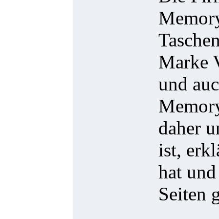
Memory 
Taschen
Marke V
und auc
Memory
daher u
ist, er
hat und
Seiten 