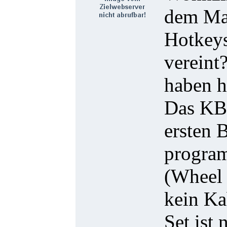
dem Mar
Hotkeys
vereint
haben h
Das KBS
ersten 
program
(Wheel 
kein Ka
Set ist 