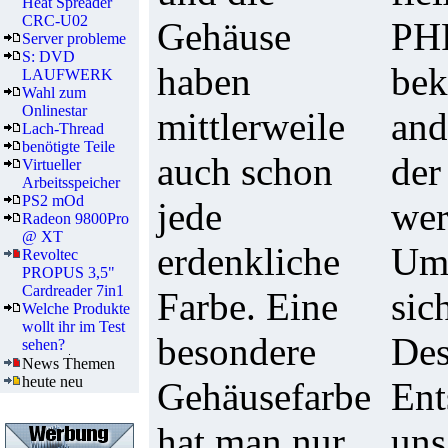
Heat Spreader
CRC-U02
Gehäuse
PHP
Server probleme
S: DVD
haben
bek
LAUFWERK
Wahl zum
Onlinestar
mittlerweile
and
Lach-Thread
benötigte Teile
auch schon
der
Virtueller
Arbeitsspeicher
PS2 mOd
jede
wer
Radeon 9800Pro
@ XT
erdenkliche
Ums
Revoltec
PROPUS 3,5"
Cardreader 7in1
Farbe. Eine
sic
Welche Produkte
wollt ihr im Test
besondere
Des
sehen?
News Themen
heute neu
Gehäusefarbe
Ent
hat man nur,
uns