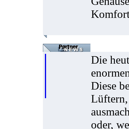
Gehäuset
Komfort
Die heut
enormen
Diese b
Lüftern,
ausmache
oder, we