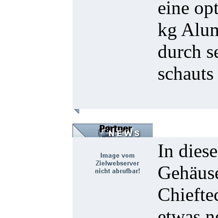
eine op
kg Alum
durch s
schauts
In dies
Gehäuse
Chiefte
etwas n