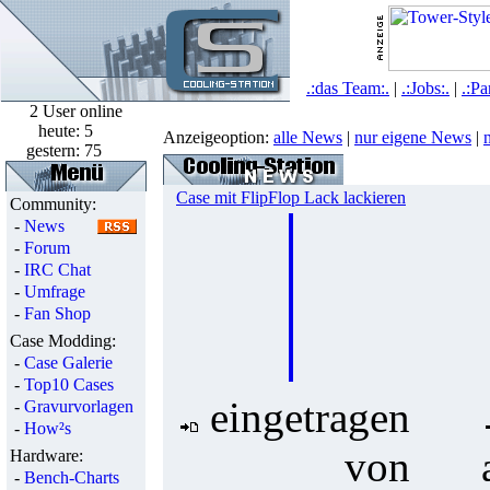
.:das Team:.
|
.:Jobs:.
|
.:Pa
2 User online
heute:
5
Anzeigeoption:
alle News
|
nur eigene News
|
gestern:
75
Case mit FlipFlop Lack lackieren
Community:
-
News
-
Forum
-
IRC Chat
-
Umfrage
-
Fan Shop
Case Modding:
-
Case Galerie
-
Top10 Cases
eingetragen
-
Gravurvorlagen
-
How²s
von
Hardware:
-
Bench-Charts