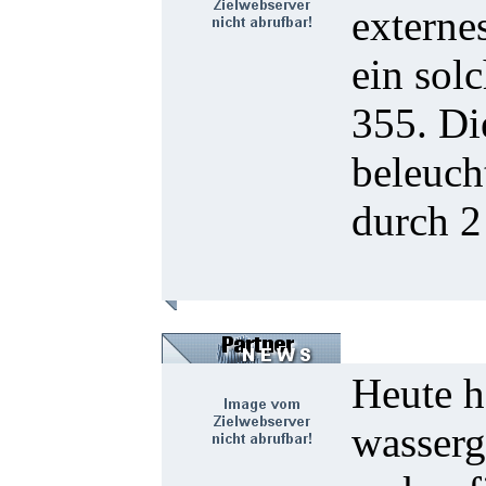
externe
ein sol
355. Di
beleuch
durch 2
Heute h
wasserg