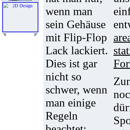
wenn man
ein
sein Gehäuse
ent
mit Flip-Flop
are
Lack lackiert.
sta
Dies ist gar
Fo
nicht so
Zum
schwer, wenn
noc
man einige
dür
Regeln
Spo
beachtet: