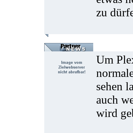
zu dürf
Um Plex
normale
sehen l
auch we
wird geb