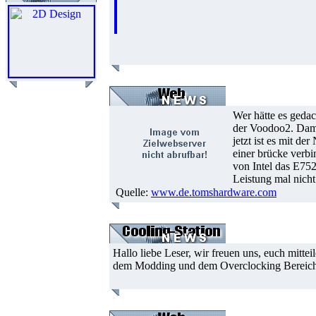
Wer hätte es geda
der Voodoo2. Dama
jetzt ist es mit d
einer brücke verbi
von Intel das E75
Leistung mal nicht
Quelle:
www.de.tomshardware.com
Hallo liebe Leser, wir freuen uns, euch mitte
dem Modding und dem Overclocking Bereicht