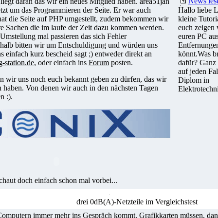
News les
 liegt daran das wir ein neues Mitglied haben. area51jan
etzt um das Programmieren der Seite. Er war auch
Hallo liebe L
 hat die Seite auf PHP umgestellt, zudem bekommen wir
kleine Tutoria
re Sachen die im laufe der Zeit dazu kommen werden.
euch zeigen 
Umstellung mal passieren das sich Fehler
euren PC au
shalb bitten wir um Entschuldigung und würden uns
Entfernungen
s einfach kurz bescheid sagt ;) entweder direkt an
könnt.Was br
-station.de
, oder einfach ins
Forum
posten.
dafür? Ganz 
auf jeden Fal
n wir uns noch euch bekannt geben zu dürfen, das wir
Diplom in
 haben. Von denen wir auch in den nächsten Tagen
Elektrotechn
n :).
chaut doch einfach schon mal vorbei...
drei 0dB(A)-Netzteile im Vergleichstest
 Computern immer mehr ins Gespräch kommt. Grafikkarten müssen, dank