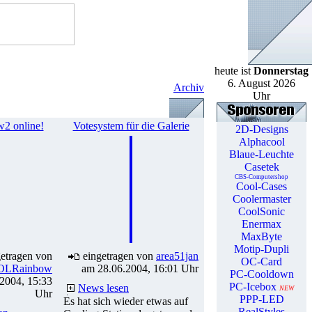
heute ist
Donnerstag
6. August 2026
Archiv
Uhr
2 online!
Votesystem für die Galerie
2D-Designs
Alphacool
Blaue-Leuchte
Casetek
CBS-Computershop
Cool-Cases
Coolermaster
CoolSonic
Enermax
MaxByte
Motip-Dupli
etragen von
eingetragen von
area51jan
OC-Card
OLRainbow
am 28.06.2004, 16:01 Uhr
PC-Cooldown
2004, 15:33
PC-Icebox
News lesen
NEW
Uhr
PPP-LED
Es hat sich wieder etwas auf
RealStyles