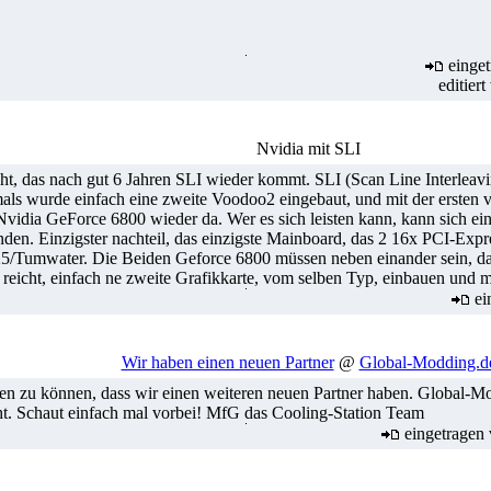
einge
editier
Nvidia mit SLI
cht, das nach gut 6 Jahren SLI wieder kommt. SLI (Scan Line Interlea
ls wurde einfach eine zweite Voodoo2 eingebaut, und mit der ersten 
er Nvidia GeForce 6800 wieder da. Wer es sich leisten kann, kann sich 
nden. Einzigster nachteil, das einzigste Mainboard, das 2 16x PCI-Expr
25/Tumwater. Die Beiden Geforce 6800 müssen neben einander sein, da 
 reicht, einfach ne zweite Grafikkarte, vom selben Typ, einbauen und m
ei
Wir haben einen neuen Partner
@
Global-Modding.d
ilen zu können, dass wir einen weiteren neuen Partner haben. Global-Mo
. Schaut einfach mal vorbei! MfG das Cooling-Station Team
eingetragen