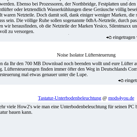
erden. Ebenso bei Prozessoren, der Northbridge, Festplatten und de
lüfter oder letztendlich Wasserkühlungen diese Geräusche völlig besei
t waren Netzteile. Doch damit soll, dank einiger weniger Marken, die s
uss sein. Die völlige Ruhe sollen sogenannte 0dbA-Netzteile, durch pas
n wir herausfinden, ob die Netzteile der Marken Yesico, Silentmaxx und
oll zu versorgen.
eingetragen
Noise Isolator Lüftersteuerung
hlafen da Ihr den 700 MB Download noch beenden wollt und eure Lüfter 
ung. Lüftersteuerungen finden immer öfter den Weg in Deutschlands Com
rsteuerung mal etwas genauer unter die Lupe.
einget
Tastatur-Unterbodenbeleuchtung
@
mods4you.de
 sehr viele How2's wie man eine Unterbodenbeleuchtung für seinen PC 
tatur bauen kann.