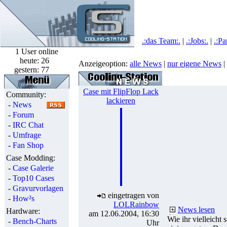
.:das Team:.
|
.:Jobs:.
|
.:Pa
1 User online
heute:
26
Anzeigeoption:
alle News
|
nur eigene News
|
gestern:
77
Case mit FlipFlop Lack
Community:
lackieren
-
News
-
Forum
-
IRC Chat
-
Umfrage
-
Fan Shop
Case Modding:
-
Case Galerie
-
Top10 Cases
-
Gravurvorlagen
eingetragen von
-
How²s
LOLRainbow
News lesen
Hardware:
am 12.06.2004, 16:30
Wie ihr vielleicht
-
Bench-Charts
Uhr