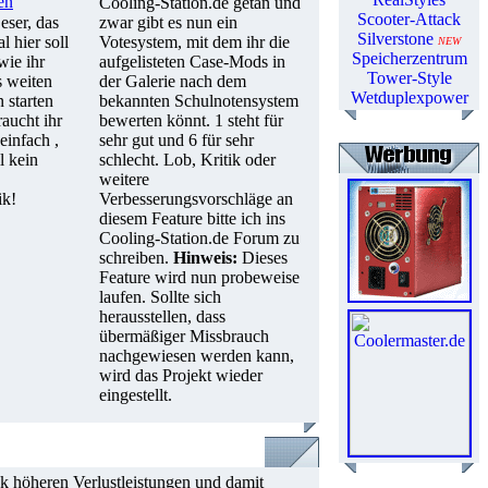
en
Cooling-Station.de getan und
Scooter-Attack
eser, das
zwar gibt es nun ein
Silverstone
l hier soll
Votesystem, mit dem ihr die
NEW
Speicherzentrum
wie ihr
aufgelisteten Case-Mods in
Tower-Style
s weiten
der Galerie nach dem
Wetduplexpower
 starten
bekannten Schulnotensystem
aucht ihr
bewerten könnt. 1 steht für
einfach ,
sehr gut und 6 für sehr
l kein
schlecht. Lob, Kritik oder
weitere
ik!
Verbesserungsvorschläge an
diesem Feature bitte ich ins
Cooling-Station.de Forum zu
schreiben.
Hinweis:
Dieses
Feature wird nun probeweise
laufen. Sollte sich
herausstellen, dass
übermäßiger Missbrauch
nachgewiesen werden kann,
wird das Projekt wieder
eingestellt.
 höheren Verlustleistungen und damit