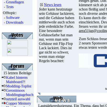
einiges getan. Das
-
Grundlagen
News lesen
kümmert sich ab j
-
Tests
Jeder kann heutzutage
schon fleißig und
Offtopic:
sein Gehäuse lackieren,
noch diverse ande
-
Software
und die Gehäuse haben
Es kann durch die 
mittlerweile auch schon
einschleichen. De
-
Downloads
jede erdenkliche Farbe.
freuen wenn ihr un
Eine besondere
area51jan@cooling
Gehäusefarbe hat man
Zum Schluss freue
nur, wenn man sein
2 neuen Sponsoren
Gehäuse mit Flip-Flop
etwas testen werde
Lack lackiert. Dies ist
gar nicht so schwer,
wenn man einige
Regeln beachtet:
15 letzten Beiträge
Kabel hinterm
Mainboard?!
Modding-Toplist
s
Geronimoos
Moddingtagebuch
netzteil auswahl
Copper Memory
Lautstärkereduzierung. Ein Thema, dass bei