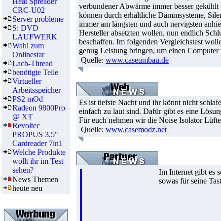
Heat Spreader
verbundener Abwärme immer besser gekühlt w
CRC-U02
können durch erhältliche Dämmsysteme, Silent
Server probleme
immer am längsten und auch nervigsten anhiel
S: DVD
Hersteller absetzten wollen, nun endlich Schl
LAUFWERK
beschaffen. Im folgenden Vergleichstest wolle
Wahl zum
genug Leistung bringen, um einen Computer v
Onlinestar
Quelle:
www.caseumbau.de
Lach-Thread
benötigte Teile
Virtueller
Arbeitsspeicher
PS2 mOd
Es ist tiefste Nacht und ihr könnt nicht sc
Radeon 9800Pro
einfach zu laut sind. Dafür gibt es eine Lös
@ XT
Für euch nehmen wir die Noise Isolator Lüfte
Revoltec
Quelle:
www.casemodz.net
PROPUS 3,5"
Cardreader 7in1
Welche Produkte
wollt ihr im Test
sehen?
Im Internet gibt es
News Themen
sowas für seine Tas
heute neu