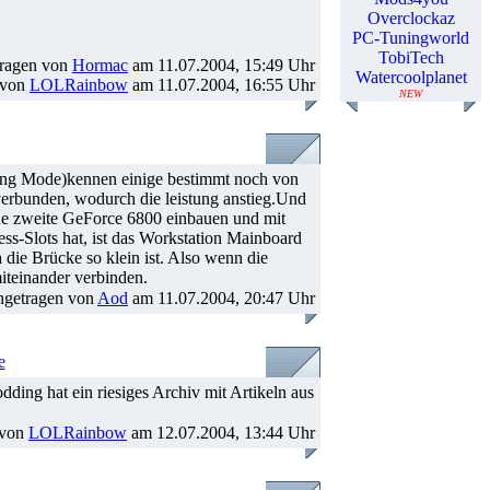
Overclockaz
PC-Tuningworld
TobiTech
tragen von
Hormac
am 11.07.2004, 15:49 Uhr
Watercoolplanet
t von
LOLRainbow
am 11.07.2004, 16:55 Uhr
NEW
ving Mode)kennen einige bestimmt noch von
verbunden, wodurch die leistung anstieg.Und
eine zweite GeForce 6800 einbauen und mit
ess-Slots hat, ist das Workstation Mainboard
die Brücke so klein ist. Also wenn die
iteinander verbinden.
ngetragen von
Aod
am 11.07.2004, 20:47 Uhr
e
dding hat ein riesiges Archiv mit Artikeln aus
 von
LOLRainbow
am 12.07.2004, 13:44 Uhr