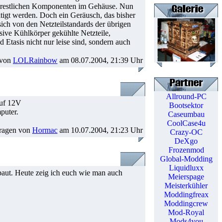
n restlichen Komponenten im Gehäuse. Nun
tigt werden. Doch ein Geräusch, das bisher
ich von den Netzteilstandards der übrigen
sive Kühlkörper gekühlte Netzteile,
 Etasis nicht nur leise sind, sondern auch
 von
LOLRainbow
am 08.07.2004, 21:39 Uhr
Allround-PC
auf 12V
Bootsektor
puter.
Caseumbau
CoolCase4u
ragen von
Hormac
am 10.07.2004, 21:23 Uhr
Crazy-OC
DeXgo
Frozenmod
Global-Modding
Liquidluxx
baut. Heute zeig ich euch wie man auch
Meierspage
Meisterkühler
Moddingfreax
Moddingcrew
Mod-Royal
Mods4you